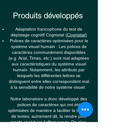
Produits développés
Adaptation francophone du test de
dépistage cognitif Cognistat (
Cognistat)
Polices de caractères optimisées pour le
système visuel humain : Les polices de
caractères communément disponibles
(e.g. Arial, Times, etc.) sont mal adaptées
aux caractéristiques du système visuel
humain. Notamment, les attributs par
lesquels les différentes lettres se
distinguent entre elles correspondent mal
à la sensibilité de notre système visuel.
Notre laboratoire a donc développé des
polices de caractères qui ont été
optimisées de manière à faciliter la lecture
de textes; autrement dit, la rendre plus
rapide et réduire l'effort requis. De plus,
comme les exigences en termes de
discrimination visuelle varient dans une