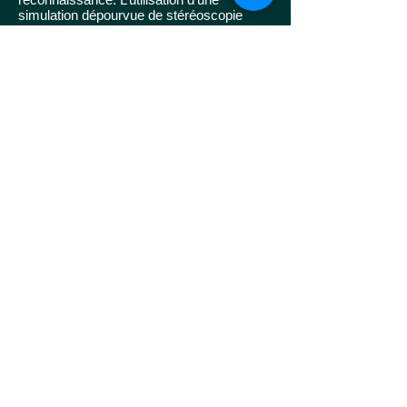
simulation dépourvue de stéréoscopie
dans la vaste majorité de ces études
implique la présence d’un conflit entre les
indices de profondeur disponibles lors de la
présentation d'un objet tridimensionnel sur
un écran 2D. Également, sauf une
exception, le dit « changement de point de
vue » dans le contexte de ces études
constitue en réalité une rotation en
profondeur de l’objet alors que
l’observateur lui-même ne se déplace pas.
Il s’agit là de deux aspects de la
méthodologie généralement employée
dans l’étude de la constance de forme et
qui constituent un problème de validité
écologique évident susceptible d’avoir
mené à des propositions théoriques
invalides pour une application dans le
monde réel. L’objectif principal de ce projet
est d’examiner la constance de forme
avec l’aide de stimulations holographiques
en réalité mixte. Ce type de stimulation
permet notamment de présenter un objet
3D dans l’environnement de l’observateur
et de dissocier l’effet attribuable au
changement d’orientation de celui