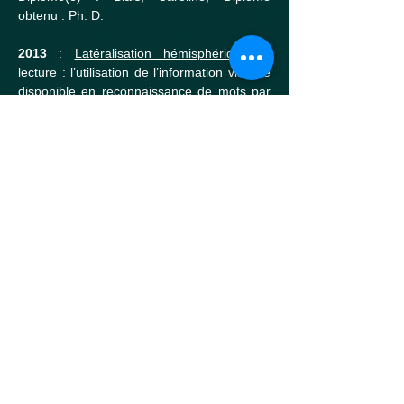
obtenu : Ph. D.
2013
:
Latéralisation hémisphérique et
lecture : l’utilisation de l’information visuelle
disponible en reconnaissance de mots par
chaque hémisphère cérébral
Diplômé(e) : Tadros, Karine; Diplôme
obtenu : Ph. D.
2011
:
Le rôle des fréquences spatiales
dans l’effet d’encombrement en
identification de lettres
Diplômé(e) : Zahabi, Sacha; Diplôme
obtenu : M. Sc.
2010
:
L’invariance au point de vue dans la
représentation de l’organisation spatiale des
composantes de formes complexes
Diplômé(e) : Aubin, Mercédès; Diplôme
obtenu : M. Sc.